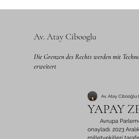
Av. Atay Cibooglu
Die Grenzen des Rechts werden mit Techno
erweitert
Av. Atay Cibooğlu
YAPAY Z
	Avrupa Parlementosu (AP), çarşamba günü dünyada ilk olan Yapay Zeka Yasasını 
onayladı. 2023 Aral
milletvekilleri tara