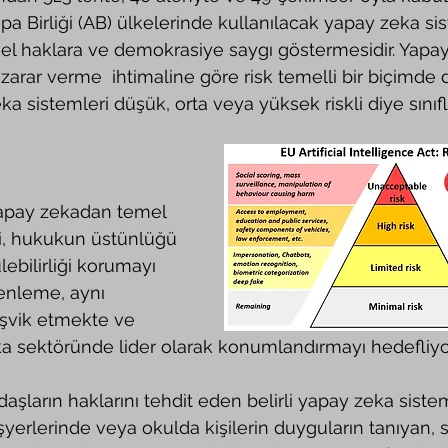
a Birliği (AB) ülkelerinde kullanılacak yapay zeka sis
el haklara ve demokrasiye saygı göstermesidir. Yapa
 zarar verme  ihtimaline göre risk temelli bir biçimde
 sistemleri düşük, orta veya yüksek riskli diye sınıfl
i, hukukun üstünlüğü 
ebilirliği korumayı 
nleme, aynı 
eşvik etmekte ve 
a sektöründe lider olarak konumlandırmayı hedefliyo
şyerlerinde veya okulda kişilerin duyguların tanıyan, 