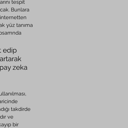
ını tespit 
cak. Bunlara 
internetten 
ak yüz tanıma 
kapsamnda 
t edip 
kartarak 
pay zeka 
ricinde 
dığı takdirde 
dır ve 
kayıp bir 