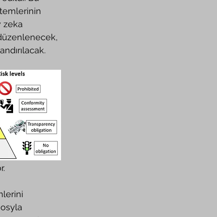
temlerinin 
y zeka 
 düzenlenecek, 
andırılacak.
r.
sosyla 