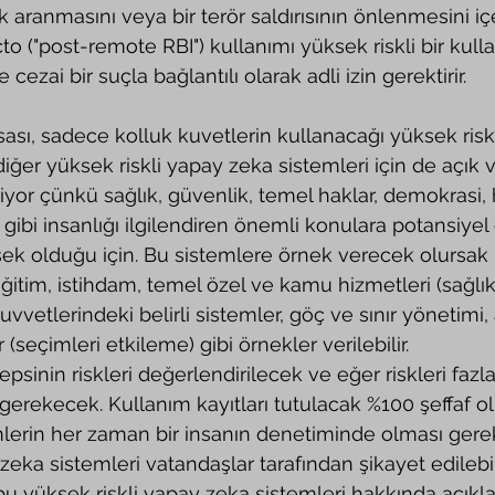
k aranmasını veya bir terör saldırısının önlenmesini içer
cto ("post-remote RBI") kullanımı yüksek riskli bir ku
 cezai bir suçla bağlantılı olarak adli izin gerektirir. 
diğer yüksek riskli yapay zeka sistemleri için de açık 
iyor çünkü sağlık, güvenlik, temel haklar, demokrasi
ibi insanlığı ilgilendiren önemli konulara potansiyel 
ek olduğu için. Bu sistemlere örnek verecek olursak kr
itim, istihdam, temel özel ve kamu hizmetleri (sağlık 
kuvvetlerindeki belirli sistemler, göç ve sınır yönetimi,
(seçimleri etkileme) gibi örnekler verilebilir. 
epsinin riskleri değerlendirilecek ve eğer riskleri fazla
ı gerekecek. Kullanım kayıtları tutulacak %100 şeffaf 
lerin her zaman bir insanın denetiminde olması gere
zeka sistemleri vatandaşlar tarafından şikayet edilebi
 bu yüksek riskli yapay zeka sistemleri hakkında açıkl