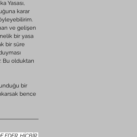
uğuna karar 
yleyebilirim. 
man ve gelişen 
elik bir yasa 
 bir süre 
 duyması 
r. Bu olduktan 
çıkarsak bence 
 EDER. HİÇBİR 