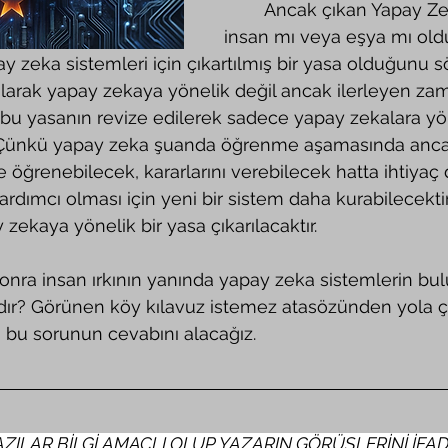
	Ancak çıkan Yapay Zeka Yasası, 
insan mı veya eşya mı old
 zeka sistemleri için çıkartılmış bir yasa olduğunu sö
t olarak yapay zekaya yönelik değil ancak ilerleyen za
e bu yasanın revize edilerek sadece yapay zekalara yön
Çünkü yapay zeka şuanda öğrenme aşamasında ancak
 öğrenebilecek, kararlarını verebilecek hatta ihtiyaç
ardımcı olması için yeni bir sistem daha kurabilecekti
zekaya yönelik bir yasa çıkarılacaktır.
ıdır? Görünen köy kılavuz istemez atasözünden yola 
 bu sorunun cevabını alacağız.
ZILAR BİLGİ AMAÇLI OLUP YAZARIN GÖRÜŞLERİNİ İFADE