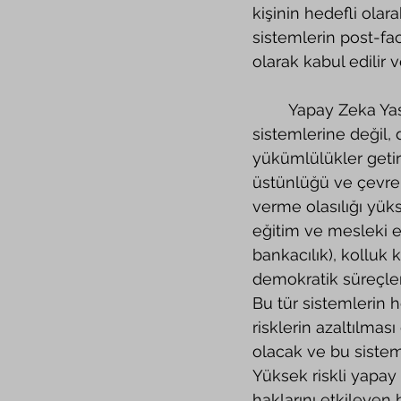
kişinin hedefli olara
sistemlerin post-fa
olarak kabul edilir ve
	Yapay Zeka Yasası, sadece kolluk kuvetlerin kullanacağı yüksek riskli yapay zeka 
sistemlerine değil, 
yükümlülükler getir
üstünlüğü ve çevre g
verme olasılığı yüks
eğitim ve mesleki eğ
bankacılık), kolluk 
demokratik süreçler 
Bu tür sistemlerin h
risklerin azaltılmas
olacak ve bu sistem
Yüksek riskli yapay 
haklarını etkileyen