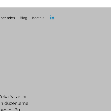
ber mich
Blog
Kontakt
lan düzenleme, 
edildi. Bu 