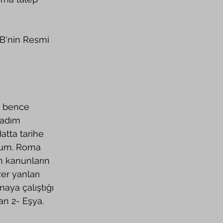
 adım 
tta tarihe 
orum. Roma 
 kanunların 
r yanları 
aya çalıştığı 
an 2- Eşya.