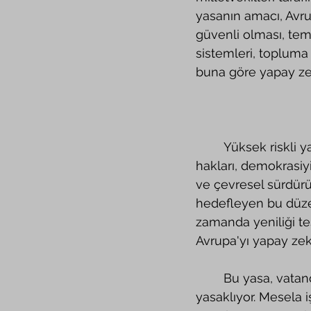
yasanın amacı, Avrup
güvenli olması, tem
sistemleri, topluma
buna göre yapay zeka
	Yüksek riskli yapay zekadan temel 
hakları, demokrasiy
ve çevresel sürdürül
hedefleyen bu düze
zamanda yeniliği t
Avrupa'yı yapay zek
	Bu yasa, vatandaşların haklarını tehdit eden belirli yapay zeka sistemlerini 
yasaklıyor. Mesela i