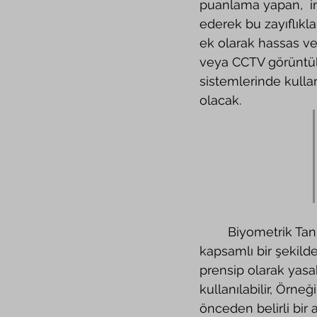
puanlama yapan,  in
ederek bu zayıflıkl
ek olarak hassas ve
veya CCTV görüntüle
sistemlerinde kulla
olacak.
	Biyometrik Tanımlama Sistemleri (RBI) kolluk kuvvetleri tarafından kullanılması, 
kapsamlı bir şekild
prensip olarak yasakt
kullanılabilir, Örne
önceden belirli bir a