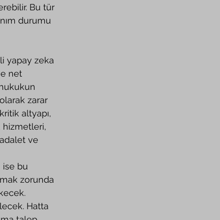
ebilir. Bu tür 
llanım durumu 
ve net 
, hukukun 
olarak zarar 
itik altyapı, 
hizmetleri, 
 adalet ve 
 ise bu 
olmak zorunda 
kecek. 
lecek. Hatta 
ama talep 