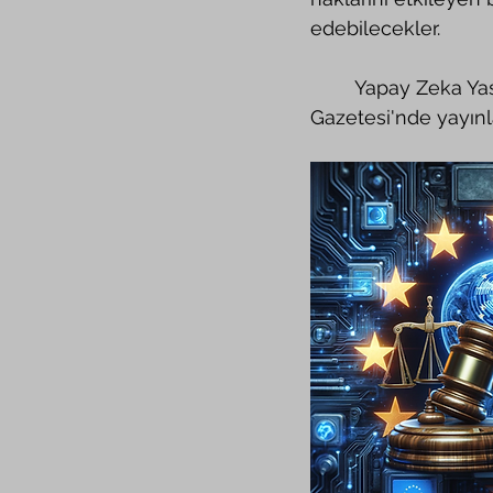
edebilecekler. 
	Yapay Zeka Yasası Avrupa Birliği (AB) Konseyi tarafından onaylanıp AB'nin Resmi 
Gazetesi'nde yayınl