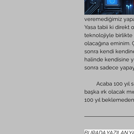
veremediğimiz yapay
Yasa tabii ki direk
teknolojiyle birlikt
olacağına eminim. 
sonra kendi kendine
halinde kendisine y
sonra sadece yapay 
	Acaba 100 yıl sonra insan ırkının yanında yapay zeka sistemlerin bulunduğu bir 
başka ırk olacak m
100 yıl beklemeden
BURADA YAZILAN YA