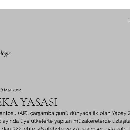
Ü
logie
18 Mar 2024
EKA YASASI
ık ayında üye ülkelerle yapılan müzakerelerde uzlaşı
fından 523 lehte, 46 alehyte ve 49 çekimser oyla kabul 