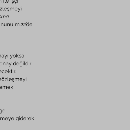
ile işçi 
özleşmeyi 
ışma 
Kanunu m.22’de 
onay değildir. 
ektir. 
demek 
kemeye giderek 