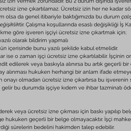
siz izin vermek zorundadır. Bu 2 durum dışında işveren 
retsiz izne çıkartılamaz. Ücretsiz izin her ne kadar s
um olsa da genel itibariyle baktığımızda bu durum 
çal
eğişiklik
tir. Çalışma koşullarında esaslı değişikliği İş 
kme göre işveren işçiyi ücretsiz izne çıkartmak için;
       · İşçiye yazılı olarak bildirim yapmalı
         · İşçi 6 gün içerisinde bunu yazılı şekilde kabul etmelidir.
dit edilerek veya baskıyla alınırsa bu artık geçerli bir 
nay alınması hukuken herhangi bir anlam ifade etmeyec
a gelir bu durumda işçiye kıdem ve ihbar tazminatı ö
lge hukuken geçerli bir belge olmayacaktır. İşçi mah
rdiği sürelerin bedelini hakimden talep edebilir.