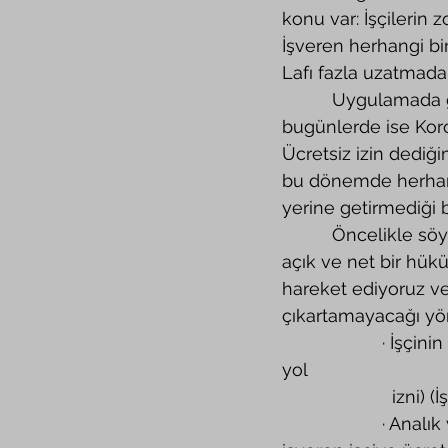
konu var: İşçilerin 
İşveren herhangi bir
Lafı fazla uzatmad
          Uygulamada genellikle işveren işçiyi, ekonomik nedenleri gerekçe göstererek –
bugünlerde ise Koro
Ücretsiz izin dediği
bu dönemde herhangi
yerine getirmediği b
          Öncelikle söylemem gerekir ki ücretsiz izin konusunda 4857 sayılı İş Kanununda 
açık ve net bir hükü
hareket ediyoruz ve 
çıkartamayacağı yön
                    · İşçinin iznini geçireceği yer, iş yerinin bulunduğu yerin dışındaysa (kısaca 
yol 
             
          