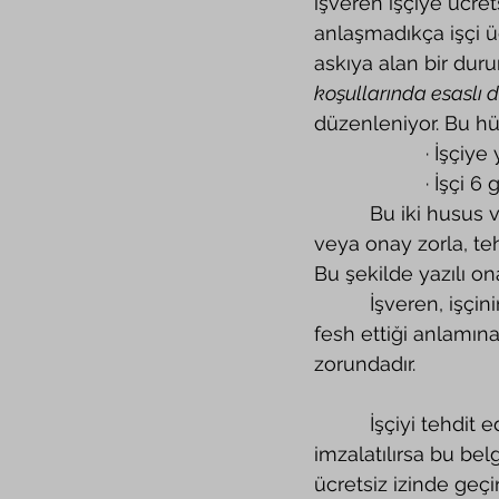
işveren işçiye ücret
anlaşmadıkça işçi üc
askıya alan bir dur
koşullarında esaslı d
düzenleniyor. Bu hü
             
           
          Bu iki husus var ise o zaman işçi ücretsiz izne çıkartılabilir. İşçinin onayı yoksa 
veya onay zorla, teh
Bu şekilde yazılı o
          İşveren, işçinin onayı olmadan ücretsiz izne çıkartırsa bu işverenin sözleşmeyi 
fesh ettiği anlamın
zorundadır.
          İşçiyi tehdit ederek veya ücretsiz izne çıkması için baskı yapılıp belge 
imzalatılırsa bu be
ücretsiz izinde geçi