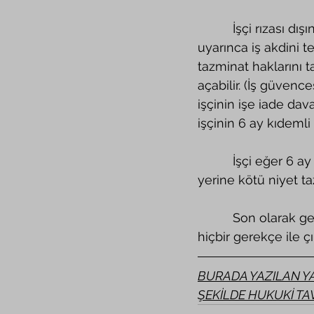
          İşçi rızası dışında ücretsiz izne çıkartılırsa 4857 sayılı İş Kanunu madde 24 
uyarınca iş akdini te
tazminat haklarını t
açabilir. (İş güvenc
işçinin işe iade dav
işçinin 6 ay kıdemli
          İşçi eğer 6 ay kıdemli değilse o zamanda ihbar tazminatı talep edemiyor onun 
yerine kötü niyet ta
          Son olarak genelgeyle kapatılan iş yerlerinde hiçbir şekilde işçiler ücretsiz izne 
hiçbir gerekçe ile çı
BURADA YAZILAN YA
ŞEKİLDE HUKUKİ TA