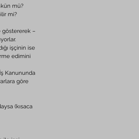
ümkün mü? 
lir mi? 
orlar. 
ğı işçinin ise 
örme edimini 
rarlara göre 