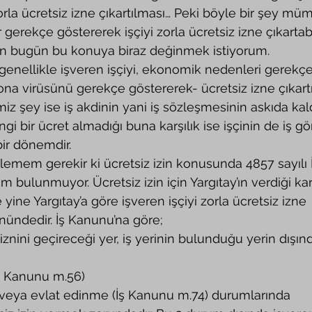
zorla ücretsiz izne çıkartılması… Peki böyle bir şey m
 gerekçe göstererek işçiyi zorla ücretsiz izne çıkartabi
an bugün bu konuya biraz değinmek istiyorum.
na virüsünü gerekçe göstererek- ücretsiz izne çıkartıy
miz şey ise iş akdinin yani iş sözleşmesinin askıda kaldı
 bir ücret almadığı buna karşılık ise işçinin de iş g
ir dönemdir. 
m bulunmuyor. Ücretsiz izin için Yargıtay’ın verdiği ka
yine Yargıtay’a göre işveren işçiyi zorla ücretsiz izne 
ündedir. İş Kanunu’na göre;
         izni) (İş Kanunu m.56)
          · Analık veya evlat edinme (İş Kanunu m.74) durumlarında