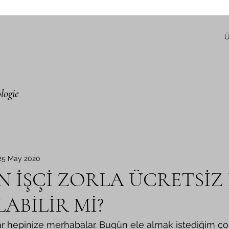
Ü
logie
25 May 2020
 İŞÇİ ZORLA ÜCRETSİZ 
ABİLİR Mİ?