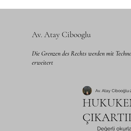
Av. Atay Cibooglu
Die Grenzen des Rechts werden mit Techno
erweitert
Av. Atay Cibooğlu
HUKUKEN
ÇIKARTIL
          Değerli okurlar hepinize merhabalar. Bugün ele almak istediğim çok önemli bir 