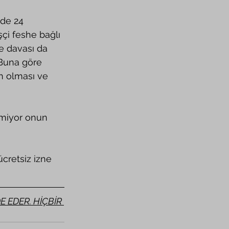
şçi feshe bağlı 
e davası da 
 Buna göre 
in olması ve 
 EDER. HİÇBİR 